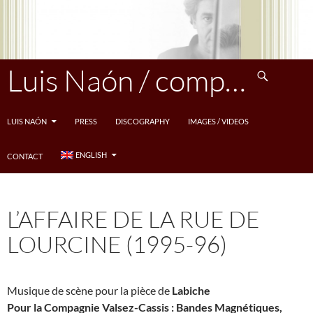
Skip
to
content
Search
Luis Naón / compositeur
LUIS NAÓN
PRESS
DISCOGRAPHY
IMAGES / VIDEOS
ENGLISH
CONTACT
L’AFFAIRE DE LA RUE DE
LOURCINE (1995-96)
Musique de scène pour la pièce de
Labiche
Pour la Compagnie Valsez-Cassis : Bandes Magnétiques,