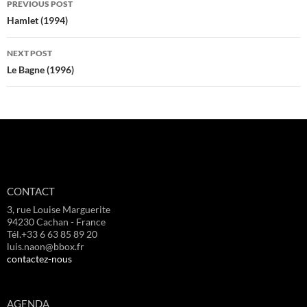
PREVIOUS POST
navigation
Hamlet (1994)
NEXT POST
Le Bagne (1996)
CONTACT
3, rue Louise Marguerite
94230 Cachan - France
Tél.+33 6 63 85 89 20
luis.naon@bbox.fr
contactez-nous
AGENDA