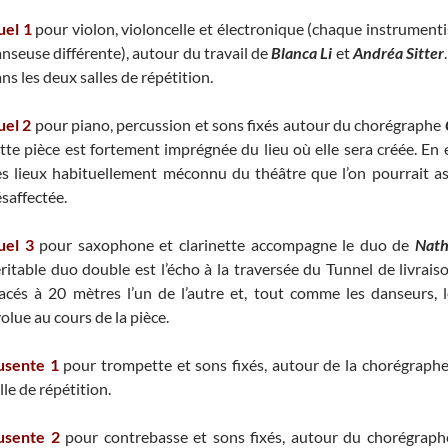
uel 1
pour violon, violoncelle et électronique (chaque instrument
nseuse différente), autour du travail de
Blanca Li
et
Andréa Sitter
ns les deux salles de répétition.
uel 2
pour piano, percussion et sons fixés autour du chorégraphe
tte pièce est fortement imprégnée du lieu où elle sera créée. En e
s lieux habituellement méconnu du théâtre que l’on pourrait as
saffectée.
uel 3
pour saxophone et clarinette accompagne le duo de
Nath
ritable duo double est l’écho à la traversée du Tunnel de livrais
acés à 20 mètres l’un de l’autre et, tout comme les danseurs, 
olue au cours de la pièce.
usente 1
pour trompette et sons fixés, autour de la chorégraph
lle de répétition.
usente 2
pour contrebasse et sons fixés, autour du chorégrap