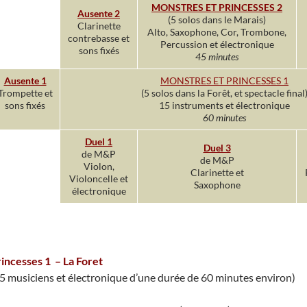
MONSTRES ET PRINCESSES 2
Ausente 2
(5 solos dans le Marais)
Clarinette
Alto, Saxophone, Cor, Trombone,
contrebasse et
Percussion et électronique
sons fixés
45 minutes
Ausente 1
MONSTRES ET PRINCESSES 1
Trompette et
(5 solos dans la Forêt, et spectacle final
sons fixés
15 instruments et électronique
60 minutes
Duel 1
Duel 3
de M&P
de M&P
Violon,
Clarinette et
Violoncelle et
Saxophone
électronique
incesses 1 – La Foret
5 musiciens et électronique d’une durée de 60 minutes environ)