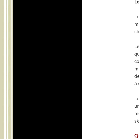
Le
Le
m
ch
Le
qu
co
mu
de
à 
Le
un
mé
s’
Qu