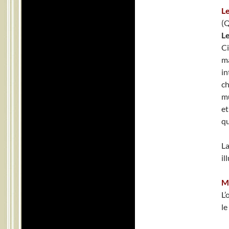
Le
(Q
Le
Ci
ma
in
ch
mu
et
qu
La
il
M
L’
le