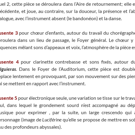
el 2, cette pièce se déroulera dans l’Aire de retournement; elle 
écédente, et joue, au contraire, sur la douceur, la présence et l’
alogue, avec l’instrument absent (le bandonéon) et la danse.
usente 3
pour chœur d’enfants, autour du travail du chorégrap
roulera dans un lieu de passage, le Foyer général. Le chœur 
quences mêlant sons d’appeaux et voix, l’atmosphère de la pièce est
usente 4
pour clarinette contrebasse et sons fixés, autour 
lguieras
. Dans le Foyer de l’Auditorium, cette pièce est doub
place lentement en provoquant, par son mouvement sur des pierr
i se mettent en rapport avec l’instrument.
usente 5
pour électronique seule, une variation se tisse sur le trav
eul, dans lequel le grondement sourd n’est accompagné au dép
usique pour exprimer , par la suite, un large crescendo qui
ersonnage (image de
Luciférine
qu’elle se propose de mettre en sc
su des profondeurs abyssales).