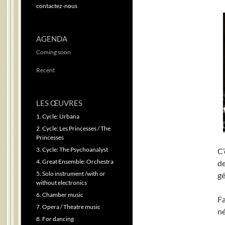
contactez-nous
AGENDA
Coming soon
Recent
LES ŒUVRES
1. Cycle: Urbana
2. Cycle: Les Princesses / The
Princesses
3. Cycle: The Psychoanalyst
C’
4. Great Ensemble: Orchestra
de
5. Solo instrument /with or
gé
without electronics
6. Chamber music
Fa
7. Opera / Theatre music
né
8. For dancing