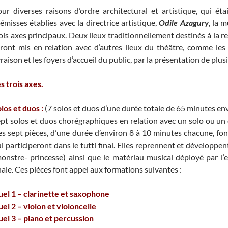
ur diverses raisons d’ordre architectural et artistique, qui é
émisses établies avec la directrice artistique,
Odile Azagury
, la 
ois axes principaux. Deux lieux traditionnellement destinés à la r
ront mis en relation avec d’autres lieux du théâtre, comme les s
vraison et les foyers d’accueil du public, par la présentation de plus
s trois axes.
los et duos :
(7 solos et duos d’une durée totale de 65 minutes en
pt solos et duos chorégraphiques en relation avec un solo ou u
s sept pièces, d’une durée d’environ 8 à 10 minutes chacune, fon
i participeront dans le tutti final. Elles reprennent et développe
onstre- princesse) ainsi que le matériau musical déployé par l’
nale. Ces pièces font appel aux formations suivantes :
el 1 – clarinette et saxophone
el 2 – violon et violoncelle
el 3 – piano et percussion