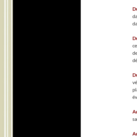
D
da
da
D
ce
de
dé
D
vé
pl
év
A
sa
A