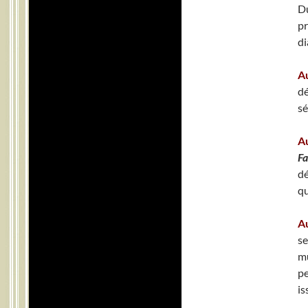
Du
pr
di
A
dé
sé
A
Fa
dé
qu
A
s
m
p
is