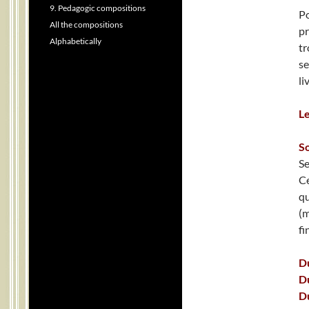
9. Pedagogic compositions
Po
All the compositions
pr
Alphabetically
tr
se
li
Le
So
Se
Ce
qu
(m
fi
Du
Du
Du