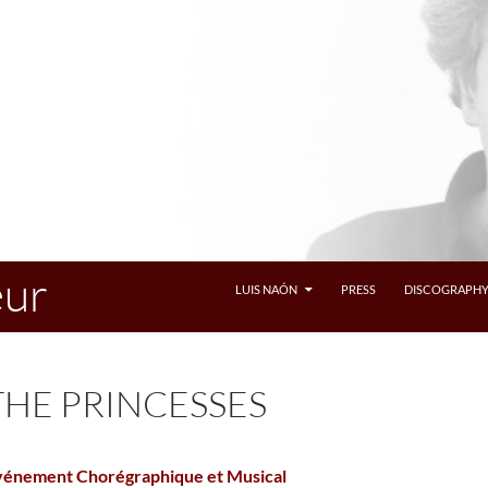
eur
LUIS NAÓN
PRESS
DISCOGRAPH
THE PRINCESSES
vénement Chorégraphique et Musical