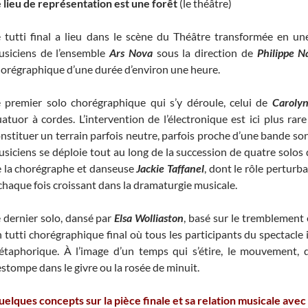
 lieu de représentation est une forêt
(le théâtre)
 tutti final a lieu dans le scène du Théâtre transformée en une 
usiciens de l’ensemble
Ars Nova
sous la direction de
Philippe 
orégraphique d’une durée d’environ une heure.
 premier solo chorégraphique qui s’y déroule, celui de
Carolyn
atuor à cordes. L’intervention de l’électronique est ici plus ra
nstituer un terrain parfois neutre, parfois proche d’une bande so
siciens se déploie tout au long de la succession de quatre solos
 la chorégraphe et danseuse
Jackie Taffanel
, dont le rôle perturb
chaque fois croissant dans la dramaturgie musicale.
 dernier solo, dansé par
Elsa Wolliaston
, basé sur le tremblement
 tutti chorégraphique final où tous les participants du spectacle 
taphorique. À l’image d’un temps qui s’étire, le mouvement, qu
estompe dans le givre ou la rosée de minuit.
elques concepts sur la pièce finale et sa relation musicale avec 