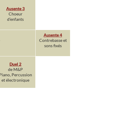
Ausente 3
Choeur
d’enfants
Ausente 4
)
Contrebasse et
sons fixés
Duel 2
de M&P
Piano, Percussion
et électronique