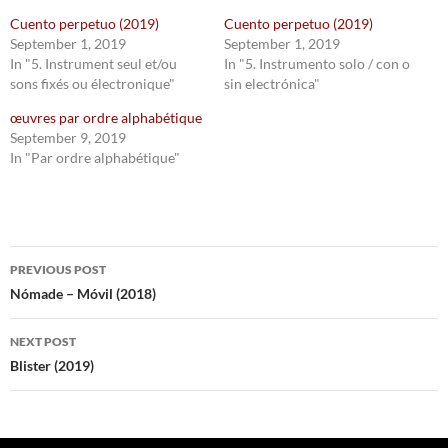
Cuento perpetuo (2019)
Cuento perpetuo (2019)
September 1, 2019
September 1, 2019
In "5. Instrument seul et/ou
In "5. Instrumento solo / con o
sons fixés ou électronique"
sin electrónica"
œuvres par ordre alphabétique
September 9, 2019
In "Par ordre alphabétique"
Post
PREVIOUS POST
navigation
Nómade – Móvil (2018)
NEXT POST
Blister (2019)