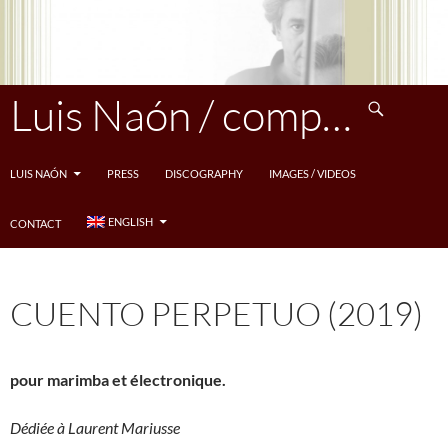
Skip
to
content
Search
Luis Naón / compositeur
LUIS NAÓN
PRESS
DISCOGRAPHY
IMAGES / VIDEOS
ENGLISH
CONTACT
CUENTO PERPETUO (2019)
pour marimba et électronique.
Dédiée à Laurent Mariusse