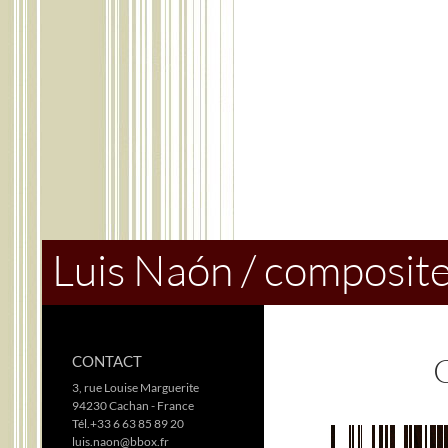
Skip
to
content
Search
Luis Naón / composit
CONTACT
3, rue Louise Marguerite
94230 Cachan - France
Tél.+33 6 63 85 89 20
luis.naon@bbox.fr