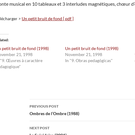
nte musical en 10 tableaux et 3 interludes magnétiques, chœur d’en
lécharger >
Un petit bruit de fond [ pdf ]
lated
 petit bruit de fond (1998)
Un petit bruit de fond (1998)
vember 21, 1998
November 21, 1998
 "9. Œuvres à caractère
In "9. Obras pedagógicas"
dagogique"
Post
PREVIOUS POST
navigation
Ombres de l’Ombre (1988)
NEXT POST