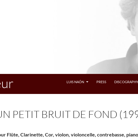
eur
LUIS NAÓN
PRESS
DISCOGRAPH
UN PETIT BRUIT DE FOND (19
ur Flûte, Clarinette, Cor, violon, violoncelle, contrebasse, pian