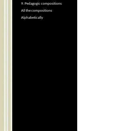
9. Pedagogic compositions
All the compositions
Alphabetically