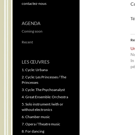
Co
contactez-nous
Té
AGENDA
Coming soon
Re
Recent
Un
No
In
LES ŒUVRES
pé
1. Cycle: Urbana
2. Cycle: Les Princesses / The
Princesses
3. Cycle: The Psychoanalyst
4. Great Ensemble: Orchestra
5. Solo instrument /with or
without electronics
6. Chamber music
7. Opera / Theatre music
8. For dancing